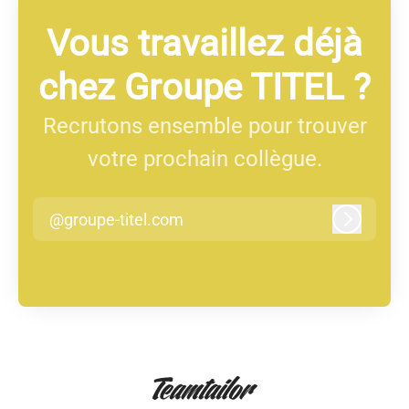
Vous travaillez déjà
chez Groupe TITEL ?
Recrutons ensemble pour trouver
votre prochain collègue.
@groupe-titel.com
Connexi